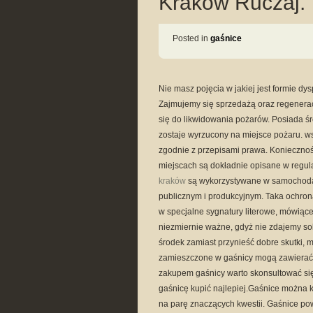
Kraków Ruczaj.
Posted in
gaśnice
Nie masz pojęcia w jakiej jest formie 
Zajmujemy się sprzedażą oraz regenerac
się do likwidowania pożarów. Posiada śr
zostaje wyrzucony na miejsce pożaru. w
zgodnie z przepisami prawa. Konieczno
miejscach są dokładnie opisane w regu
kraków
są wykorzystywane w samochoda
publicznym i produkcyjnym. Taka ochrona
w specjalne sygnatury literowe, mówiące
niezmiernie ważne, gdyż nie zdajemy so
środek zamiast przynieść dobre skutki, m
zamieszczone w gaśnicy mogą zawierać 
zakupem gaśnicy warto skonsultować się z
gaśnicę kupić najlepiej.Gaśnice można 
na parę znaczących kwestii. Gaśnice po