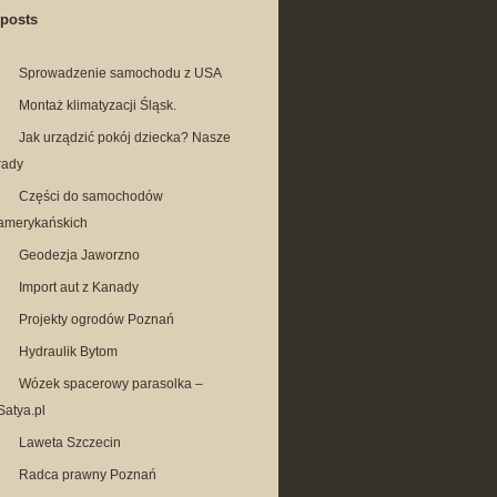
 posts
Sprowadzenie samochodu z USA
Montaż klimatyzacji Śląsk.
Jak urządzić pokój dziecka? Nasze
rady
Części do samochodów
amerykańskich
Geodezja Jaworzno
Import aut z Kanady
Projekty ogrodów Poznań
Hydraulik Bytom
Wózek spacerowy parasolka –
Satya.pl
Laweta Szczecin
Radca prawny Poznań