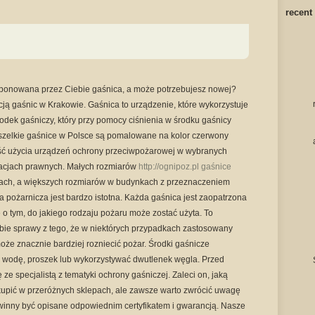
recent
dysponowana przez Ciebie gaśnica, a może potrzebujesz nowej?
ją gaśnic w Krakowie. Gaśnica to urządzenie, które wykorzystuje
odek gaśniczy, który przy pomocy ciśnienia w środku gaśnicy
szelkie gaśnice w Polsce są pomalowane na kolor czerwony
ść użycia urządzeń ochrony przeciwpożarowej w wybranych
lacjach prawnych. Małych rozmiarów
http://ognipoz.pl gaśnice
ch, a większych rozmiarów w budynkach z przeznaczeniem
 pożarnicza jest bardzo istotna. Każda gaśnica jest zaopatrzona
 o tym, do jakiego rodzaju pożaru może zostać użyta. To
bie sprawy z tego, że w niektórych przypadkach zastosowany
oże znacznie bardziej rozniecić pożar. Środki gaśnicze
wodę, proszek lub wykorzystywać dwutlenek węgla. Przed
e specjalistą z tematyki ochrony gaśniczej. Zaleci on, jaką
kupić w przeróżnych sklepach, ale zawsze warto zwrócić uwagę
winny być opisane odpowiednim certyfikatem i gwarancją. Nasze