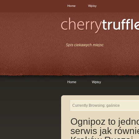
Home
Wpisy
Spis ciekawych miejsc
Home
Wpisy
Currently Browsing: gaśnice
Ognipoz to jedn
serwis jak równi