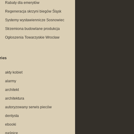
Rabaty dla emerytów
Regeneracja skrzyni biegów Śląsk
Systemy wystawiennicze Sosnowiec
Strzemiona budowlane produkcja
Ogłoszenia Towarzyskie Wrocław
ries
akty kobiet
alarmy
architekt
architektura
autoryzowany serwis pieców
dentysta
ebooki
gaśnice