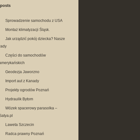
 posts
Sprowadzenie samochodu z USA
Montaż klimatyzacji Śląsk.
Jak urządzić pokój dziecka? Nasze
rady
Części do samochodów
amerykańskich
Geodezja Jaworzno
Import aut z Kanady
Projekty ogrodów Poznań
Hydraulik Bytom
Wózek spacerowy parasolka –
Satya.pl
Laweta Szczecin
Radca prawny Poznań