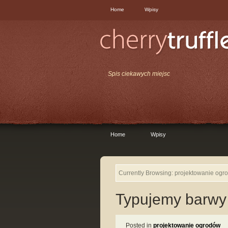
Home
Wpisy
Spis ciekawych miejsc
Home
Wpisy
Currently Browsing: projektowanie ogr
Typujemy barwy
Posted in
projektowanie ogrodów