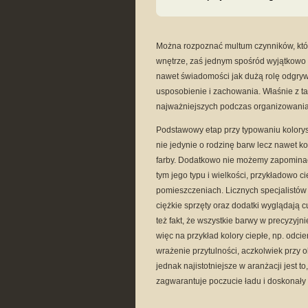
Można rozpoznać multum czynników, któ
wnętrze, zaś jednym spośród wyjątkowo
nawet świadomości jak dużą rolę odgrywa
usposobienie i zachowania. Właśnie z t
najważniejszych podczas organizowania
Podstawowy etap przy typowaniu kolory
nie jedynie o rodzinę barw lecz nawet ko
farby. Dodatkowo nie możemy zapomina
tym jego typu i wielkości, przykładowo
pomieszczeniach. Licznych specjalistów 
ciężkie sprzęty oraz dodatki wyglądają c
też fakt, że wszystkie barwy w precyzyj
więc na przykład kolory ciepłe, np. odc
wrażenie przytulności, aczkolwiek przy 
jednak najistotniejsze w aranżacji jest t
zagwarantuje poczucie ładu i doskonały r