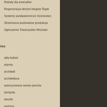
Rabaty dla emerytów
Regeneracja skrzyni biegów Śląsk
Systemy wystawiennicze Sosnowiec
Strzemiona budowlane produkcja
Ogłoszenia Towarzyskie Wrocław
ries
akty kobiet
alarmy
architekt
architektura
autoryzowany serwis pieców
dentysta
ebooki
gaśnice