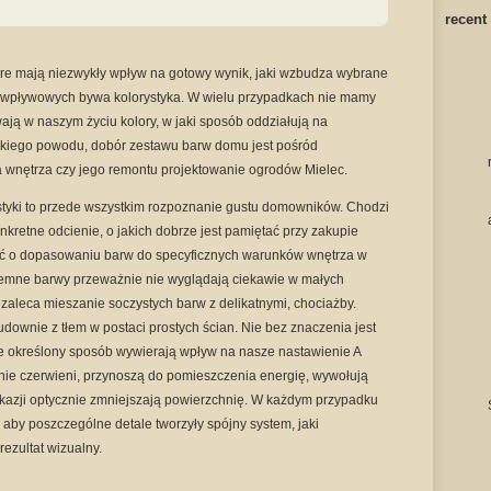
recent
re mają niezwykły wpływ na gotowy wynik, jaki wzbudza wybrane
 wpływowych bywa kolorystyka. W wielu przypadkach nie mamy
ją w naszym życiu kolory, w jaki sposób oddziałują na
akiego powodu, dobór zestawu barw domu jest pośród
 wnętrza czy jego remontu projektowanie ogrodów Mielec.
styki to przede wszystkim rozpoznanie gustu domowników. Chodzi
nkretne odcienie, o jakich dobrze jest pamiętać przy zakupie
ć o dopasowaniu barw do specyficznych warunków wnętrza w
 ciemne barwy przeważnie nie wyglądają ciekawie w małych
zaleca mieszanie soczystych barw z delikatnymi, chociażby.
udownie z tłem w postaci prostych ścian. Nie bez znaczenia jest
nie określony sposób wywierają wpływ na nasze nastawienie A
ienie czerwieni, przynoszą do pomieszczenia energię, wywołują
okazji optycznie zmniejszają powierzchnię. W każdym przypadku
o, aby poszczególne detale tworzyły spójny system, jaki
ezultat wizualny.