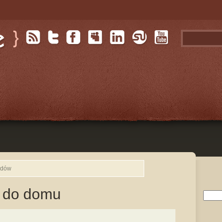
odów
 do domu