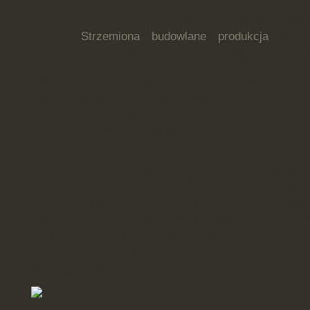
Bardzo serdecznie każdego zapraszamy na witry
MILES.
Strzemiona budowlane produkcja
, stal
zbrojeniowe q doskonałej jakości to wszystko odnajdz
Macie Państwo możliwość znaleźć na niej wsze
oferowanych przez nas wyrobów. W ofercie mieszcz
siatki zbrojeniowe q, strzemiona budowlane czy pręt
takie, że jeśli w grę wchodzą cięcie na wymiar, str
zbrojeniowa oraz cała reszta, to bez najmniejsze
MILES to świetny wybór. Przecież nasze pręty zbroje
nie tylko, to świetna jakość, duża funkcjonalno
zbrojeniowe oraz inne wyroby wcale nie należą 
dynamicznie rozwijającą się firmą, ciągle staramy s
która idzie do przodu, nie stoi w miejscu. Jeśli
interesuje w tym momencie stal zbrojeniowa, zasad
prosimy o kontakt!