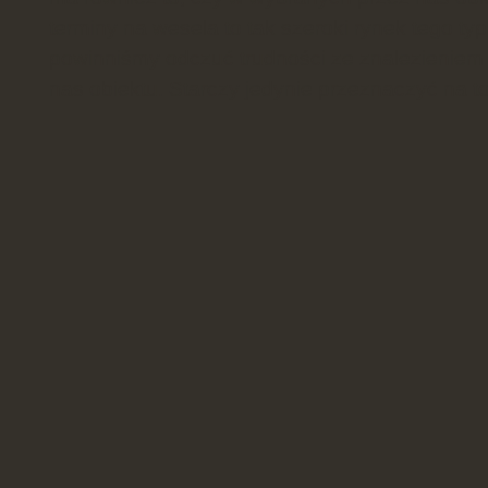
terminy na wesela to tak szeroki rynek tego typ
powinniśmy odczuć trudności ze znalezieniem 
nas obiektu. Starczy jedynie przeznaczyć na t