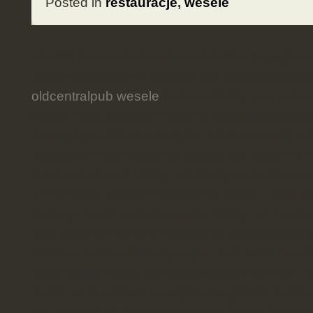
Posted in
restauracje
,
wesele
Pośród najważniejszych momentów przygotowa
dobór lokalizacji na wesele. Dla większości oka
oldcentralpub wesele
bardzo istotny, a w tym 
wybór, który w dużym stopniu odpowiadać będ
panującą w trakcie przyjęcia. Mamy szansę z
tradycyjne sale weselne, pałace czy karczmy.
dobór lokalizacji zależy od danego wesela, a w
grona osób, które chcielibyśmy gościć i faktu 
noclegu części zaproszonym. Kiedy już odpow
typu pytania możemy rozpocząć poszukiwać 
miejsca. Najczęściej tego typu sale biorą na sie
organizację wesel, ale odpowiadają również za 
podobne spotkania w większym gronie. Bardz
ma również to, czy w wybranych przez nas obi