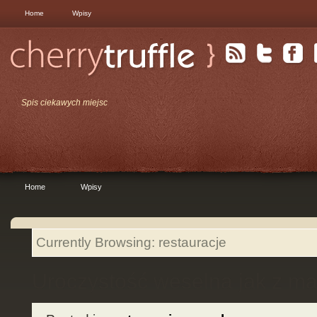
Home
Wpisy
Spis ciekawych miejsc
Home
Wpisy
Currently Browsing: restauracje
Uroczystość weselna jak z m