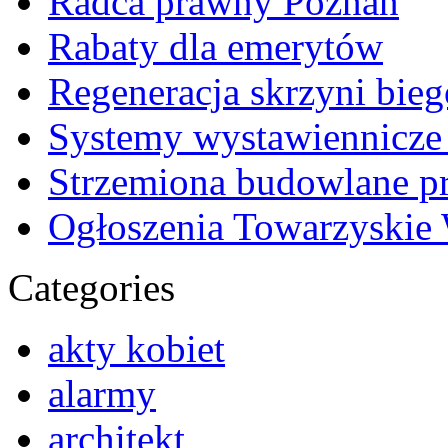
Radca prawny Poznań
Rabaty dla emerytów
Regeneracja skrzyni bie
Systemy wystawiennicze
Strzemiona budowlane p
Ogłoszenia Towarzyskie
Categories
akty kobiet
alarmy
architekt