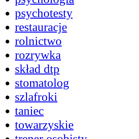
psychotesty
restauracje
rolnictwo
rozrywka
skład dtp
stomatolog
szlafroki
taniec
towarzyskie
trener osobisty