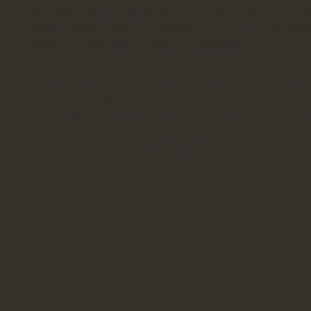
wymaga. Sama geodezja to niezwykle obszerna dzi
wykonywanie wielu różnorodnych prac. Przy wszystki
znaczne kwalifikacje oraz profesjonalny sprzęt. Fir
doświadczenie w tej branży. W czasie swojej aktyw
wieloma klientami. Oferta jest dostępna zarówno dla 
jak i firm. Wszystkie usługi są tu wykonywane 
szczegóły. Dzięki posiadaniu wyposażenia do l
konkretnych terenów firma jest w stanie nawiąz
najbardziej wymagającymi odbiorcami.