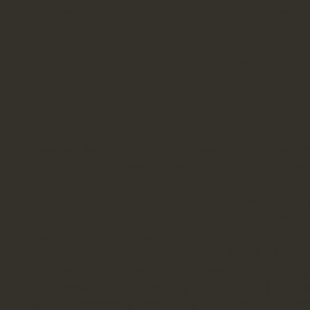
Fachowe usługi geodezyjne mogą być obowiązk
sytuacjach. Ich przeprowadzenie jest konieczn
dowolnego rodzaju inwestycji budowlanej. Jeśli k
geodezja Mysłowice jak również poszukuje rzeczyw
usług, to musi spojrzeć do opisywanej tu oferty.
roboty geodezyjne, które tylko mogą być potrzebn
Miastem, w jakim można z niej skorzystać jest Sosno
Propozycja przygotowana przez firmę Flota jest b
zawiera nawet te prace, jakich wykonanie jest szcz
prośbę klienta wykwalifikowany geodeta przeprow
wskazanego terenu. W ofercie dostępne jest naw
lotniczych. Na ich podstawie geodeta Mysłowice
kompletną specyfikację wybranego terenu. Zdobyte 
będą konieczne do zrealizowania różnorodnych inwest
Poszukując usług geodezyjnych w pobliżu miejsc
Sosnowiec czy Jaworzno naprawdę powinno się 
prezentowanej tutaj firmy. Wybór usług jest tutaj ta
wszelki kontrahent znajdzie wśród nich to, cz