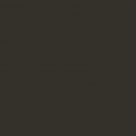
recent
 by się rozwijała, należy uzgodnić dla niej dokładną wizję na
 ukierunkowywać firmę na realne akcje o charakterze biznesowym,
owania firmy. Należy wiedzieć, jak planujemy żeby nasza marka
ć akcje, jakie to spowodują. Współcześnie jednym spośród
ę zatroszczyć to zauważanie marki w Internecie. Naszą propozycją
ywają użyteczne i niedrogie.
aga wdrożenia wszechstronnej strategii promocyjnej, jaką
achowcy. Taka strategia obejmuje kompletny proces od zbudowania
jej pozycjonowanie oraz kompleksowe kampanie reklamowe.
rawia, iż marka powoli staje się rozpoznawalna, tworzy
 interesuje się jej ofertą. Tego typu przedsięwzięcia łatwo
a wiec kreowanie wizerunku to jeden spośród fundamentalnych