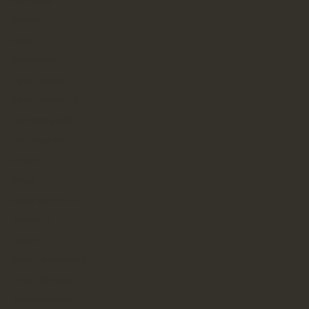
stomatolog
szlafroki
taniec
towarzyskie
trener osobisty
trener personalny
tworzenie grafiki
Uncategorized
urodziny
usługi
usługi budowlane
wentylacja
wesele
Wywóz nieczystości
wywóz Wrocław
zakład szklarski