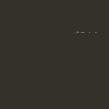
W chwili gdy kierujesz firmą i pragniesz,
przyszłość. Jednak wizja musi nie tylko
jednakże też uwzględniać elementy prom
była postrzegana, a następnie rozpoczą
najważniejszych detali, o jakie warto si
są zawodowe
szlafroki dla dzieci
które b
Pozyskanie oczekiwanego wizerunku wym
właściwie sporządzą dla naszej firmy f
atrakcyjnej strony internetowej przez 
Wdrożenie strategii przede wszystkim sp
pozytywne skojarzenia i coraz więcej osób
przekładają się na wzmożenie obrotów, 
czynników progresu marki.