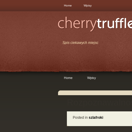
Home
Wpisy
Spis ciekawych miejsc
Home
Wpisy
Rozpoznawalnoś
Posted in
szlafroki