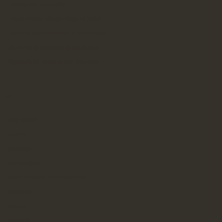
Rabaty dla emerytów
Regeneracja skrzyni biegów Śląsk
Systemy wystawiennicze Sosnowiec
Strzemiona budowlane produkcja
Ogłoszenia Towarzyskie Wrocław
ries
akty kobiet
alarmy
architekt
architektura
autoryzowany serwis pieców
dentysta
ebooki
gaśnice