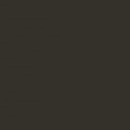
 posts
Sprowadzenie samochodu z USA
Montaż klimatyzacji Śląsk.
Jak urządzić pokój dziecka? Nasze
rady
Części do samochodów
amerykańskich
Geodezja Jaworzno
Import aut z Kanady
Projekty ogrodów Poznań
Hydraulik Bytom
Wózek spacerowy parasolka –
Satya.pl
Laweta Szczecin
Radca prawny Poznań