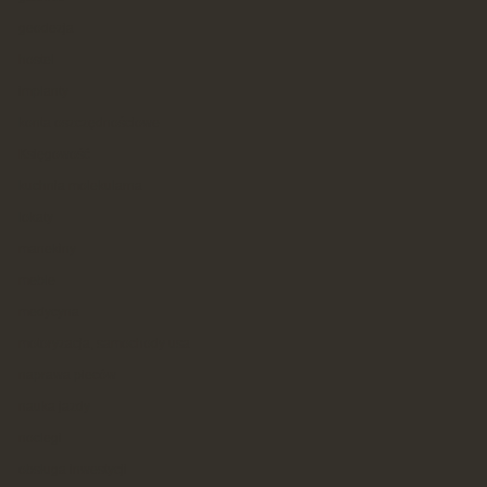
geodezja
hostel
implanty
konta oszczędnościowe
Księgowość
kuchnia molekularna
lokaty
manekiny
meble
medycyna
motoryzacja, samochody usa
naprawa pieców
nauka jazdy
noclegi
obsługa inwestycji