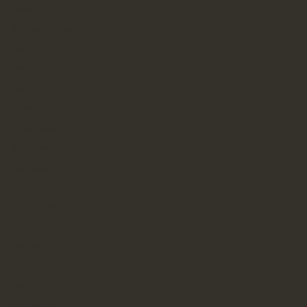
olsztyn
pharmacovigilance
pomoc drogowa
Portal dla rodziców
Prawo
prawo jazdy
projektowanie
projektowanie ogrodów
psycholog
psychologia
psychotesty
restauracje
rolnictwo
rozrywka
skład dtp