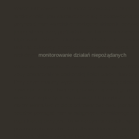
Wśród kluczowych reguł, które pozwalają na długi cz
atrakcyjność, jest zatroszczenie się o odpowiednią di
przynosić nam wszelakie niezbędne składniki odżywc
jednej strony bazę profilaktyki, ale także ma szansę
łagodzeniu różnych dolegliwości. Dbając o to, co s
uniknąć cukrzycy, chorobie niedokrwiennej serca, a 
niektórym
monitorowanie działań niepożądanych
.
Właściwe odżywianie to zwłaszcza właściwe skompon
żeby dostarczały w doskonałej ilości białek, tłuszczy 
Przy czym musimy wyróżnić dietę znaczącą całości
żywienia, a dietę utworzoną dla wyznaczonej grupy d
wesprzeć w pozbyciu się nadwagi lub przybraniu na 
razem winna być to dieta pełnowartościowa, jednakż
dodatek pomagać nam w osiągnięciu określonego cel
reguł każdej diety jest, by w każdym przypadku spoż
przetworzone wyroby, a dodatkowo kierować uwagę na
błonnika. Należy zwracać uwagę nie tylko na wartoś