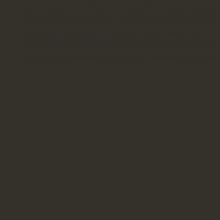
także warunki, w których je zjadamy. Należy konsumo
stałych odstępach czasu, potrzebny jest nam spokój 
skupienie na posiłku. Z pewnością nie powinno się ró
do czasu odmawiać kalorycznych przyjemności, jak
utrzymać odpowiedni nastrój oraz optymistyczne podej