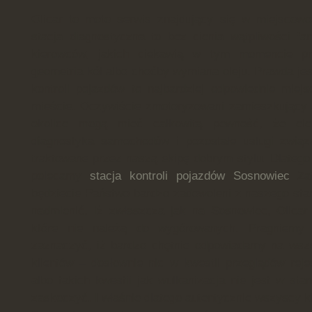
Olicar to moto serwis znajdujący się w miejscow
stacja diagnostyczna to bez cienia wątpliwości fa
kierowców, jakich ciekawią w tym momencie prze
geometria kół albo choćby wymiana oleju. Prawda jes
kontroli pojazdów to najbardziej odpowiednie mie
mieście. Oczywiście zmotoryzowani zamieszkujący 
okolice mogą mieć całkowitą pewność, że ele
diagnostyka samochodów i pozostałe usługi zwią
traktowane przez naszą ekipę dobrym stylu. Dlatego
polecamy
stacja kontroli pojazdów Sosnowiec
Zat
będziecie Państwo bardzo zadowoleni z naszego sta
nadmienić, iż zwłaszcza jak na Sosnowiec, Olicar 
które nie należą do wygórowanych. Pragniemy 
zaznaczyć, iż bardzo chętnie odpowiadamy na wsze
klientów – dosłownie nic w kwestii przeglądów reje
albo takich kwestii jak wulkanizacja nie jest w st
zaskoczyć. I właśnie dlatego autentycznie wszyscy 