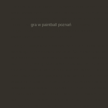
Lato jest standardowym i niezwykle popularnym okre
sobie wypoczynku, jednakże przeważnie nie mamy św
wyjazd ma możliwość być równie atrakcyjny. Zajmuj
urlopu jest
gra w paintball poznań
. Oczywiście dni ni
długie i ciepłe, jednakże pora jesienna podobnie moż
wspaniałym wakacyjnym terminem!
Jedną z największych korzystnych cech urlopu w sez
pozostaje jego mniejszy wydatek. Nie musimy się wy
prędko odnaleźć promocyjne propozycje i to podobnie
ale też za granicą. Nierzadko dzieje się tak, że prz
możemy uzyskać wymarzone warunki pobytu, biura po
zbyć jesienią jak największą ilość wycieczek, czyli
odwiedzić miejsca, na jakie latem nie byłoby nas sta
powiększania wakacyjnego budżetu mamy możliwość
dłuższy pobyt. Jeśli jednocześnie zarezerwujemy bilet
porze letniej, tak samo droga okaże się dużo tańsza
to również lepsza dostępność, zatem z wolnymi miejs