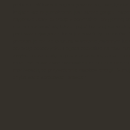
problemu. W kwestii pogody powinno się uwzględniać
krajach lato niejednokrotnie jest bardzo gorące, nato
najgorsze upały, czerpiąc z optymalnej, przyjemnej 
mamy możliwość się także upajać bardziej kameralną
ponieważ największe tłumy już powróciły do domów.
przekonuje też, że to akurat w sezonie jesiennym lud
oczekuje odpoczynku. Pogoda oddziałuje na nasz hum
zwykłe budzenie się do pracy okazuje się coraz trud
może być prawdziwym wybawieniem, oddzieleniem od
możliwością do przywrócenia zasobów energii. Sumują
chyba warto spróbować, prawda?