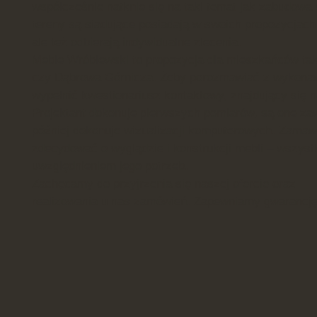
współcześnie natknie się na taki temat jak zabudowa 
tereny są siadujące posiadają w swoich propozycjac
ale też odbierają indywidualne zlecenia.
Meble Wróblewski to propozycja dla mieszkańców tak
czy Dąbrowa Górnicza. Żeby porozmawiać z wykona
wypełnić kwestionariusz kontaktowy, znajdujący się na
Projektant dokonuje pierwszych pomiarów, są one za
później dokonuje wizualizacji komputerowych. Zama
zdecydować o wyglądzie i konstrukcji mebli – wszystk
uwzględnieniem jego potrzeb.
Zachęcamy do przyjrzenia się naszej ofercie oraz
realizowania u nas zamówień. Zapewniamy gwarancję 