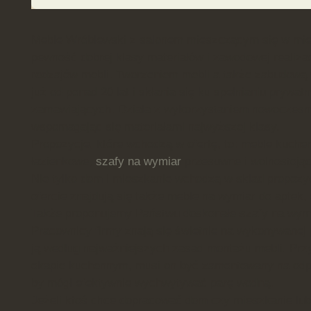
Meble Wróblewski z salonem mieszczącym się w mie
pewność dobrej klasy materiałów i zawodowej realiza
rodzajów mebli. Tworzeniem mebli a także zabudową w
już od ponad 20 lat i skłania się ku spełnianiu prywat
zamawiających. Działa z wykorzystaniem nowoczesnyc
wspomagając się materiałami najwyższej klasy.
Propozycje, które wchodzą w ofertę, to: meble kuche
łazienkowe,
szafy na wymiar
przesuwne i wolnostojąc
Nie tylko dom i mieszkanie wchodzą w skład propozyc
ofercie znajdują się także meble na wymiar do aptek,
Także proponujemy Państwu doskonałe szafy na wym
Pracownicy firmy znają się świetnie na wykonywanej 
ją według najważniejszych zasad montażu mebli. Prz
okapie kuchennym, musi on być zamontowany na odp
by mógł efektywnie wychwytywać parę wodną.
Jeżeli ktoś chce dopracować dom czy mieszkanie lub