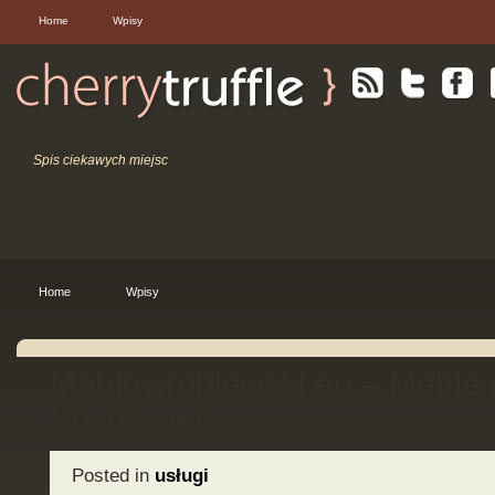
Home
Wpisy
Spis ciekawych miejsc
Home
Wpisy
Meblewroblewski.eu – Meble 
Sosnowiec
Posted in
usługi