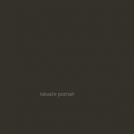
Tatuaże to metoda upiększania własnego ciała, zn
Ludzie tatuowali swoje ciało na różne sposob
starożytności, zaś w obecnych czasach sztuka ta z
doskonałości. Tatuaże wykonywane przez ekspertów t
jest to w takim razie świetny sposób na wzboga
Należy jednak zdawać sobie sprawę z tego, jak istotne
najlepszej oferty. Zdecydowanie się na tatuaż wykon
doświadczonego nie przyniesie nam raczej satysfakc
a dodatkowo może być nawet niebezpieczne. Prz
tatuażu Poznań jest przykładem na to, jak winna w
oferta.
Wybierając
tatuaże poznań
musimy zwracać uwagę w p
na panujące w nim wzorce. Jeśli ma to być całkowici
klienta, całokształt powinno być przeprowadzane w s
wykorzystaniem dobrego oprzyrządowania. Niestety, 
pracownicy dopuszczają się do potężnych niedbalstw 
Korzystanie z takich usług staje się w takim wypadku