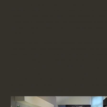
bo może doprowadzić nawet do poważnych chorób. Do
sprawdzić, jak prezentują się tatuaże tworzone w int
miejscu. Chodzi tutaj nie tylko o sam sposób ich wyk
dzieło sztuki, które powinno być wykonywane przez p
Bez tego nasza ozdoba nie będzie charakteryzowała 
nas wizerunkiem.
Tatuaże Poznań cieszą się aktualnie tak dużą sławą,
rozmaite oferty tego dotyczące. Decydując się na prez
będziemy mogli liczyć na pełen profesjonalizm. Napr
się, z kim nawiązuje się współpracę w takich kwesti
tatuaż to wspaniała rzecz, ale osoby jakie nie mają t
kwalifikacji mogą jedynie zniszczyć wygląd klienta i 
liczne zagrożenia. O wiele lepiej przeznaczyć na to o
pieniędzy, ale w zamian za to mieć stuprocentową p
selekcjonowanej przez siebie oferty.