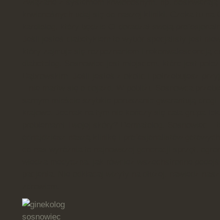
związane z systemem krwionośnym, np. doskwierają
krwionośnych udaj się do naszej kliniki. Czeka tu na C
kardiolog, który będzie Ci doradzał swoją profesjonal
Jeśli jesteś diabetykiem to wybór specjalisty jest ni
który zajmuje się rozpoznaniem i rekonwalescencją c
diabetolog. Sosnowiec jest miejscem, które jest poło
Dąbrowskim. Jeśli jesteś z okolic i potrzebujesz przyj
– nie martw się o dojazd. W pobliżu Sosnowca przebi
samym mieście szybkie poruszanie gwarantują drogi
krajowe. Jednak na tym nie kończy się cała grupa lek
problemami Twojej skóry? Dermatolog. Sosnowiec – t
odnajdziesz naszą klinikę i profesjonalistów gotowych
co nas wyróżnia to najnowszej generacji sprzęt, ogro
wiedza medyczna, jak również wszechstronne podejś
pacjenta. Nie odkładaj wizyty na dłużej, nawiedź naszą 
zdrowiem.