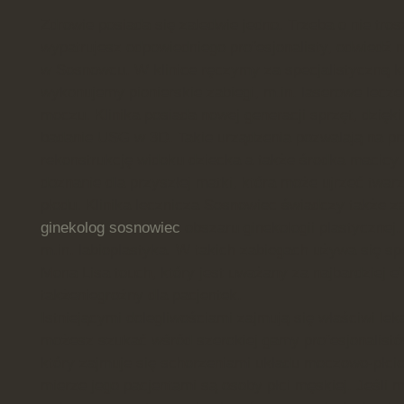
Zdrowie posiada się zaledwie jedno. Trzeba o nie trosz
wypatrujesz odpowiedniego profesjonalisty, odwiedź n
w Sosnowcu. W klinice ręczymy za specjalistyczną k
wykonujemy pionierskie zabiegi, m.in. laserowe lecze
moczu. Klinika posiada nowej generacji sprzęt, dzięk
badanie USG w 3D. Takie urządzenia pozwalają na pr
rekonstrukcję widoku dziecka a także środka macicy.
doznanie dla przyszłej matki, która może ujrzeć twarz
płodu. Klinika lecznicza Sosnowiec świadczy także zab
ginekolog sosnowiec
obszaru ginekologii plastycznej.
m.in. labioplastyka. W takich zabiegach używa się spe
Mona Lisa touch, który jest uważany za najbardziej e
takżeniegroźny dla pacjentek.
Istniejącymi dolegliwościami zajmują się właściwi lek
możesz szukać wśród szerokiej gamy profesjonalistów
który zajmuje się schorzeniami układu moczowo-płci
mierze jego pacjentami są osoby płci męskiej. Jeśli 