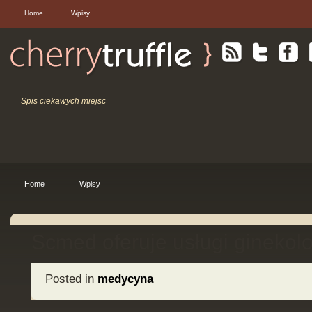
Home
Wpisy
Spis ciekawych miejsc
Home
Wpisy
Scmed oferuje usługi ginekol
Posted in
medycyna