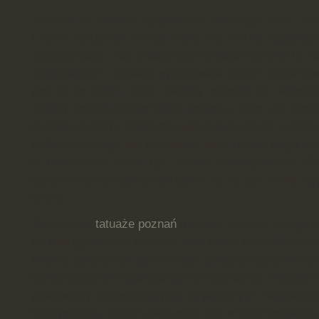
Tatuaże to metoda upiększania własnego ciała, zn
Ludzie tatuowali swoje ciało na różne sposob
starożytności, zaś w obecnych czasach sztuka ta z
doskonałości. Tatuaże wykonywane przez ekspertów t
jest to w takim razie świetny sposób na wzboga
Należy jednak zdawać sobie sprawę z tego, jak istotne
najlepszej oferty. Zdecydowanie się na tatuaż wykon
doświadczonego nie przyniesie nam raczej satysfakc
a dodatkowo może być nawet niebezpieczne. Prz
tatuażu Poznań jest przykładem na to, jak winna w
oferta.
Wybierając
tatuaże poznań
musimy zwracać uwagę w p
na panujące w nim wzorce. Jeśli ma to być całkowici
klienta, całokształt powinno być przeprowadzane w s
wykorzystaniem dobrego oprzyrządowania. Niestety, 
pracownicy dopuszczają się do potężnych niedbalstw 
Korzystanie z takich usług staje się w takim wypadku