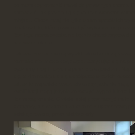
bo może doprowadzić nawet do poważnych chorób. Do
sprawdzić, jak prezentują się tatuaże tworzone w int
miejscu. Chodzi tutaj nie tylko o sam sposób ich wyk
dzieło sztuki, które powinno być wykonywane przez p
Bez tego nasza ozdoba nie będzie charakteryzowała 
nas wizerunkiem.
Tatuaże Poznań cieszą się aktualnie tak dużą sławą,
rozmaite oferty tego dotyczące. Decydując się na prez
będziemy mogli liczyć na pełen profesjonalizm. Napr
się, z kim nawiązuje się współpracę w takich kwesti
tatuaż to wspaniała rzecz, ale osoby jakie nie mają t
kwalifikacji mogą jedynie zniszczyć wygląd klienta i 
liczne zagrożenia. O wiele lepiej przeznaczyć na to o
pieniędzy, ale w zamian za to mieć stuprocentową p
selekcjonowanej przez siebie oferty.