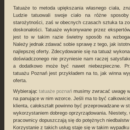
Tatuaże to metoda upiększania własnego ciała, zn
Ludzie tatuowali swoje ciało na różne sposob
starożytności, zaś w obecnych czasach sztuka ta z
doskonałości. Tatuaże wykonywane przez ekspertów t
jest to w takim razie świetny sposób na wzboga
Należy jednak zdawać sobie sprawę z tego, jak istotne
najlepszej oferty. Zdecydowanie się na tatuaż wykon
doświadczonego nie przyniesie nam raczej satysfakc
a dodatkowo może być nawet niebezpieczne. Prz
tatuażu Poznań jest przykładem na to, jak winna w
oferta.
Wybierając
tatuaże poznań
musimy zwracać uwagę w p
na panujące w nim wzorce. Jeśli ma to być całkowici
klienta, całokształt powinno być przeprowadzane w s
wykorzystaniem dobrego oprzyrządowania. Niestety, 
pracownicy dopuszczają się do potężnych niedbalstw 
Korzystanie z takich usług staje się w takim wypadku